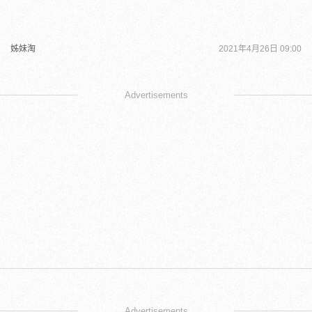
姊妹淘
2021年4月26日 09:00
Advertisements
Advertisements