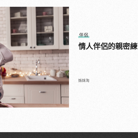
伴侶
情人伴侶的親密練
姊妹淘