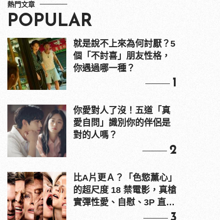
熱門文章
POPULAR
就是說不上來為何討厭？5
個「不討喜」朋友性格，
你遇過哪一種？
1
你愛對人了沒！五道「真
愛自問」識別你的伴侶是
對的人嗎？
2
比A片更Ａ？「色慾薰心」
的超尺度 18 禁電影，真槍
實彈性愛、自慰、3P 直接
上！
3