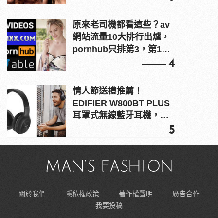
原來老司機都看這些？av
網站流量10大排行出爐，
pornhub只排第3，第1名
竟是他？
4
情人節送禮推薦！
EDIFIER W800BT PLUS
耳罩式無線藍牙耳機，在
耳邊傾訴甜言蜜語
5
關於我們
隱私權政策
著作權聲明
廣告合作
我要投稿