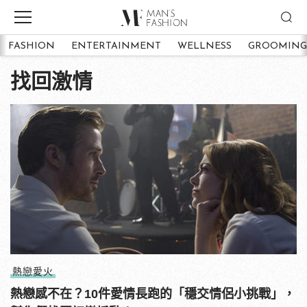
FASHION
ENTERTAINMENT
WELLNESS
GROOMING
找回激情
熱戀愛火
熱戀感不在？10件愛情長跑的「穩交情侶小挑戰」，