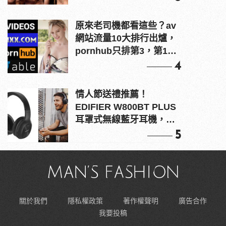
原來老司機都看這些？av
網站流量10大排行出爐，
pornhub只排第3，第1名
竟是他？
4
情人節送禮推薦！
EDIFIER W800BT PLUS
耳罩式無線藍牙耳機，在
耳邊傾訴甜言蜜語
5
關於我們
隱私權政策
著作權聲明
廣告合作
我要投稿