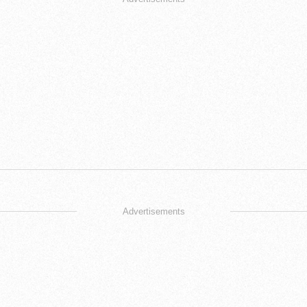
Advertisements