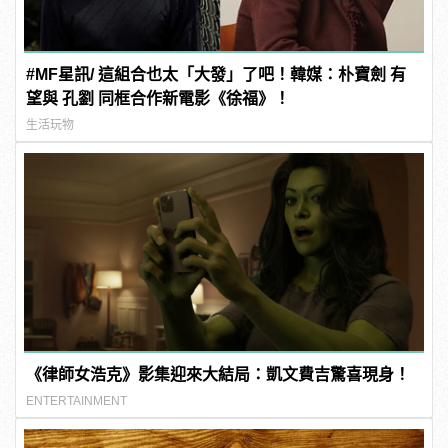
#MF星訊/ 這組合也太「大發」了吧！韓媒：朴寶劍 有
望與 孔劉 同框合作新電影《徐福》！
生活玩物
《律師女浩克》影集迎來大結局：凱文費吉驚喜現身！
ENTERTAINMENT