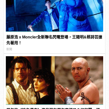
藤原浩 x Moncler全新聯名閃電登場，王陽明&蔡詩芸搶
先著用！
新聞