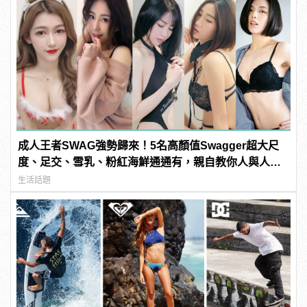
成人王者SWAG強勢歸來！5名高顏值Swagger超大尺
度、足交、雪乳、粉紅海鮮通通有，親自教你人與人的
連結！ | manfashion這樣變型男
生活話題