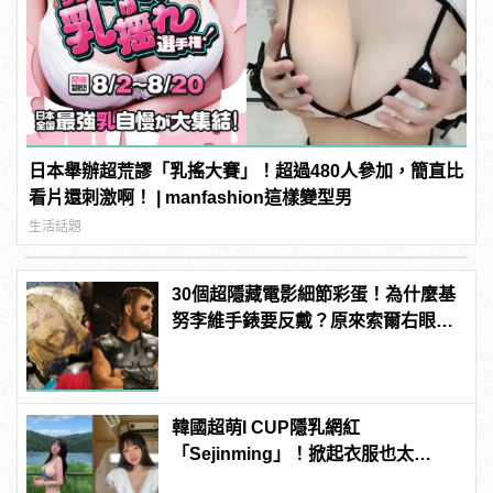
日本舉辦超荒謬「乳搖大賽」！超過480人參加，簡直比
看片還刺激啊！ | manfashion這樣變型男
生活話題
30個超隱藏電影細節彩蛋！為什麼基
努李維手錶要反戴？原來索爾右眼受
傷早就有暗示了！（下） |
manfashion這樣變型男
韓國超萌I CUP隱乳網紅
「Sejinming」！掀起衣服也太
「胸」了吧！ | manfashion這樣變型