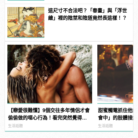
這尺寸不合法吧？「春畫」與「浮世
繪」裡的陰莖和陰道竟然長這樣！？
【戀愛很難懂】9個交往多年情侶才會
甜蜜觸電抓住他的
偷偷做的噁心行為！看完突然覺得單
會中」的肢體接觸技
身真好！
manfashion這
生活話題
生活話題