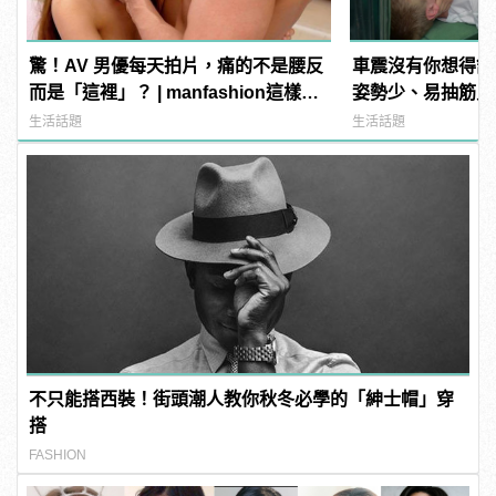
驚！AV 男優每天拍片，痛的不是腰反
車震沒有你想得舒
而是「這裡」？ | manfashion這樣變
姿勢少、易抽筋只是
型男
生活話題
生活話題
不只能搭西裝！街頭潮人教你秋冬必學的「紳士帽」穿
搭
FASHION