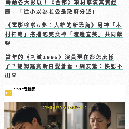
轟動各大影展！《金都》取材導演真實經
歷：「從小以為老公是政府分派」
《電影哆啦A夢：大雄的新恐龍》男神「木
村拓哉」搭擋泡芙女神「渡邊直美」共同獻
聲！
當年的《刺激1995》演員現在都怎麼樣
了？提姆羅賓斯白髮蒼蒼，網友驚：快認不
出來！
9597借錢網
PR