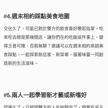
#4.週末相約踩點美食地圖
交往久了，可能已對於雙方的飲食喜好暸若指掌，吃
來吃去總是那幾間店，讓你們在約吃飯這件事上，變
得乏善可陳、百般無聊？建議可以在週末相約來趟美
食踩點，一起探索新店家、新菜單，循著味蕾一同創
造新的生活滋味。
#5.兩人一起學習新才藝或新嗜好
認識久了，已經把雙方的人生給聊完了，想要在平凡