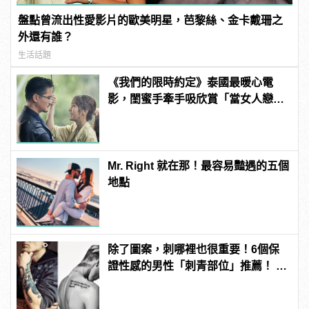
盤點曾流出性愛影片的歐美明星，芭黎絲、金卡戴珊之
外還有誰？
生活話題
《我們的限時約定》泰國最暖心電
影，閨蜜手牽手吸欣賞「當女人戀愛
時」 | manfashion這樣變型男
Mr. Right 就在那！最容易豔遇的五個
地點
除了圖案，刺哪裡也很重要！6個保
證性感的男性「刺青部位」推薦！ |
manfashion這樣變型男