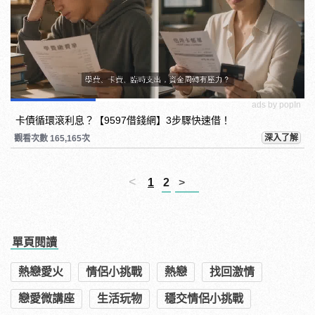
ads by popIn
卡債循環滾利息？【9597借錢網】3步驟快速借！
深入了解
觀看次數 165,165次
<
1
2
>
單頁閱讀
熱戀愛火
情侶小挑戰
熱戀
找回激情
戀愛微講座
生活玩物
穩交情侶小挑戰