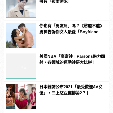
擁有「被愛需求」
你也有「男友屌」嗎？《慾罷不能》
男神告訴你女人最愛「Boyfriend
Dick」是啥？
美國NBA「高富帥」Parsons魅力四
射，各領域的運動帥哥大比拼！
日本雜誌公布2021「最受歡迎AV女
優」，三上悠亞僅排第2？ |
manfashion這樣變型男