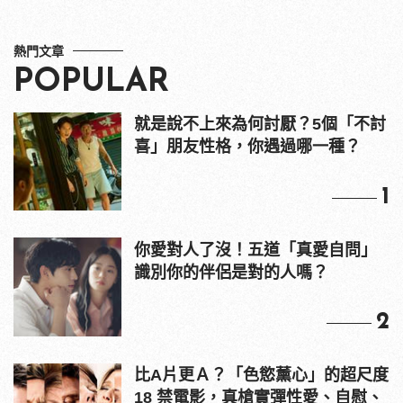
熱門文章
POPULAR
就是說不上來為何討厭？5個「不討
喜」朋友性格，你遇過哪一種？
1
你愛對人了沒！五道「真愛自問」
識別你的伴侶是對的人嗎？
2
比A片更Ａ？「色慾薰心」的超尺度
18 禁電影，真槍實彈性愛、自慰、