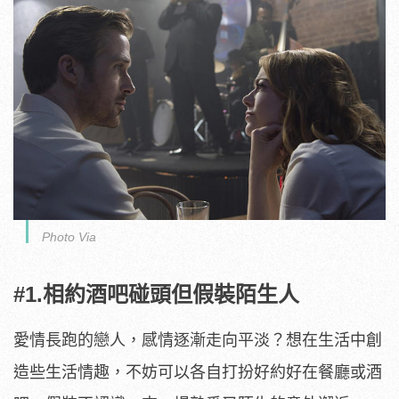
Photo Via
#1.相約酒吧碰頭但假裝陌生人
愛情長跑的戀人，感情逐漸走向平淡？想在生活中創
造些生活情趣，不妨可以各自打扮好約好在餐廳或酒