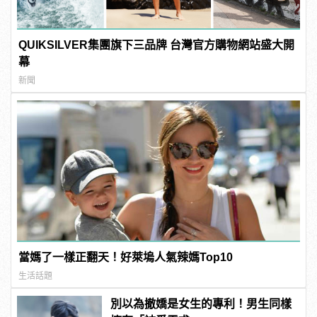
QUIKSILVER集團旗下三品牌 台灣官方購物網站盛大開
幕
新聞
當媽了一樣正翻天！好萊塢人氣辣媽Top10
生活話題
別以為撤嬌是女生的專利！男生同樣