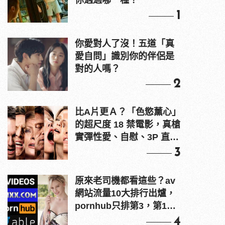
你遇過哪一種？
1
你愛對人了沒！五道「真
愛自問」識別你的伴侶是
對的人嗎？
2
比A片更Ａ？「色慾薰心」
的超尺度 18 禁電影，真槍
實彈性愛、自慰、3P 直接
上！
3
原來老司機都看這些？av
網站流量10大排行出爐，
pornhub只排第3，第1名
竟是他？
4