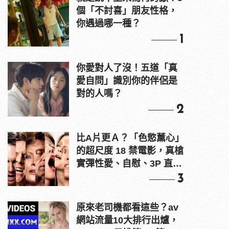
個「不討喜」朋友性格，
你遇過哪一種？
1
你愛對人了沒！五道「真
愛自問」識別你的伴侶是
對的人嗎？
2
比A片更Ａ？「色慾薰心」
的超尺度 18 禁電影，真槍
實彈性愛、自慰、3P 直接
上！
3
原來老司機都看這些？av
網站流量10大排行出爐，