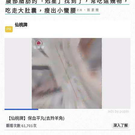
腹部脂肪的「剋星」找到了，常吃這幾物，
吃走大肚囊，瘦出小蠻腰
PR・新素簡
仙桃牌
PR
ads by popIn
【仙桃牌】保血平丸(去羚羊角)
深入了解
觀看次數 61,701次