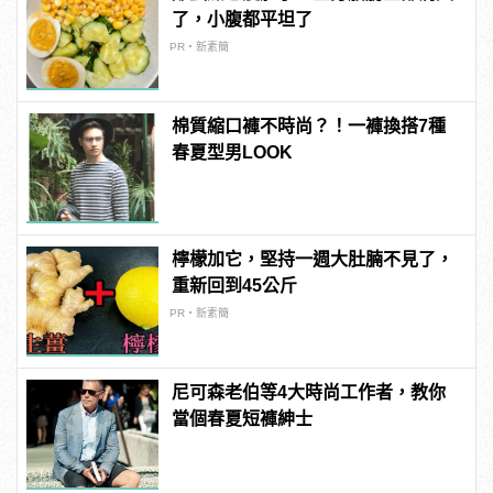
了，小腹都平坦了
PR・新素簡
棉質縮口褲不時尚？！一褲換搭7種
春夏型男LOOK
檸檬加它，堅持一週大肚腩不見了，
重新回到45公斤
PR・新素簡
尼可森老伯等4大時尚工作者，教你
當個春夏短褲紳士