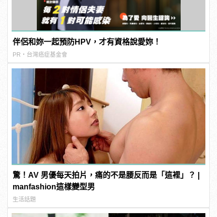
伴侶和妳一起預防HPV，才有資格說愛妳！
PR・台灣癌症基金會
驚！AV 男優每天拍片，痛的不是腰反而是「這裡」？ |
manfashion這樣變型男
生活話題