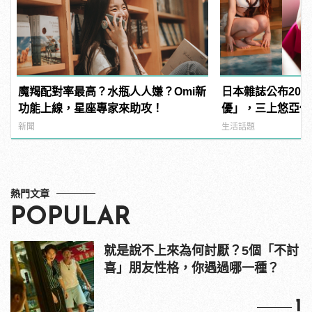
魔羯配對率最高？水瓶人人嫌？Omi新
日本雜誌公布202
功能上線，星座專家來助攻！
優」，三上悠亞僅排
manfashion這
新聞
生活話題
熱門文章
POPULAR
就是說不上來為何討厭？5個「不討
喜」朋友性格，你遇過哪一種？
1