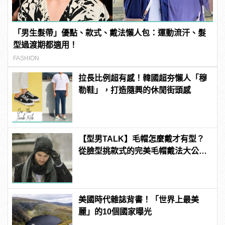
「男生髮帶」優點、款式、戴法懶人包：運動流汗、髮
型過渡期都適用！
FASHION
拉長比例超有感！韓國超夯懶人「穆
勒鞋」，打造隨興的休閒街頭感
【型男TALK】毛帽怎麼戴才有型？
從臉型挑款式的完美毛帽戴法大公
開！
美國時代雜誌背書！「世界上最美
麗」的10個國家曝光