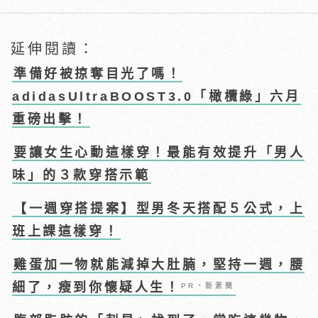
延伸閱讀：
準備好被掠奪目光了嗎！
adidasUltraBOOST3.0「橄欖綠」六月
重磅出擊！
要讓女生心動這樣穿！最能有效提升「男人
味」的３款穿搭示範
【一週穿搭提案】型男冬天搭配５公式，上
班上課這樣穿！
雞蛋加一物就能減掉大肚腩，堅持一週，腰
細了，瘦到你懷疑人生！
PR・新素簡