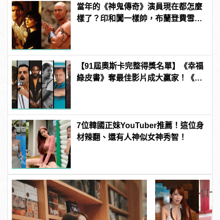
當年的《神鬼傳奇》演員現在都怎麼
樣了？印和闐一樣帥，布蘭登費雪大
發福！
【91屆奧斯卡完整得獎名單】《幸福
綠皮書》奪最佳影片成大贏家！《波
西米亞狂想曲》雷米馬利克＆《真
寵》奧莉薇亞柯爾曼封影帝影后！
7位韓國正妹YouTuber推薦！這位身
材辣翻、還有人神似女神秀智！