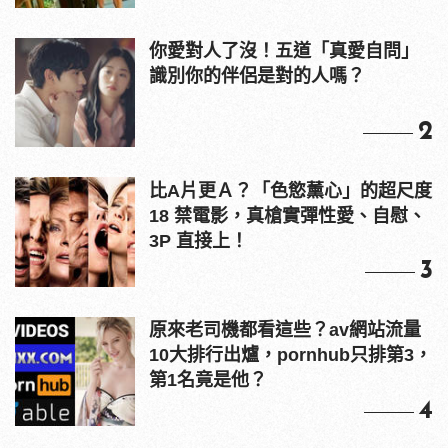
你愛對人了沒！五道「真愛自問」
識別你的伴侶是對的人嗎？
2
比A片更Ａ？「色慾薰心」的超尺度
18 禁電影，真槍實彈性愛、自慰、
3P 直接上！
3
原來老司機都看這些？av網站流量
10大排行出爐，pornhub只排第3，
第1名竟是他？
4