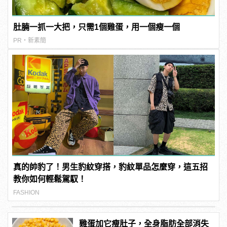
肚腩一抓一大把，只需1個雞蛋，用一個瘦一個
PR・新素簡
真的帥豹了！男生豹紋穿搭，豹紋單品怎麼穿，這五招
教你如何輕鬆駕馭！
FASHION
雞蛋加它瘦肚子，全身脂肪全部消失