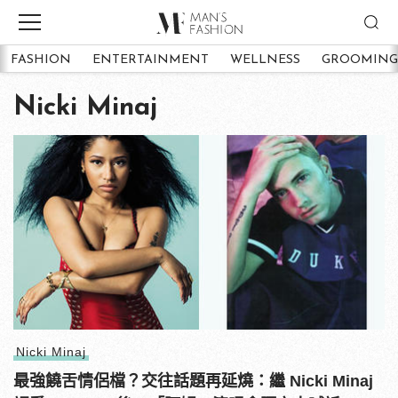
FASHION
ENTERTAINMENT
WELLNESS
GROOMING
Nicki Minaj
Nicki Minaj
最強饒舌情侶檔？交往話題再延燒：繼 Nicki Minaj