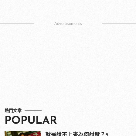
Advertisements
熱門文章
POPULAR
就是說不上來為何討厭？5