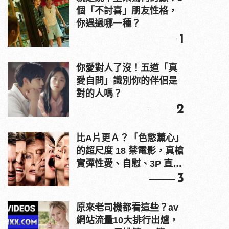
個「不討喜」朋友性格，
你遇過哪一種？
1
你愛對人了沒！五道「真
愛自問」識別你的伴侶是
對的人嗎？
2
比A片更Ａ？「色慾薰心」
的超尺度 18 禁電影，真槍
實彈性愛、自慰、3P 直接
上！
3
原來老司機都看這些？av
網站流量10大排行出爐，