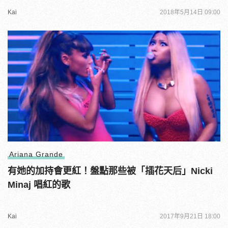
Kai
2018年5月14日 09:00
Ariana Grande
有她的加持會更紅！盤點那些被「插花天后」Nicki
Minaj 唱紅的歌
Kai
2017年9月21日 18:00