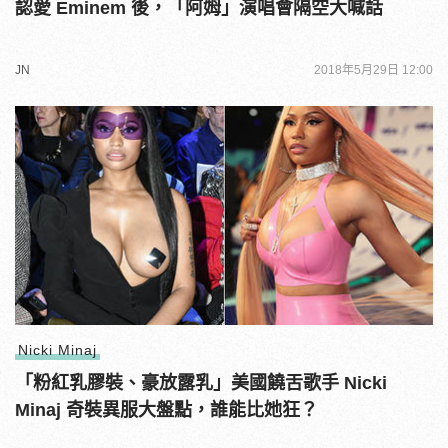
認愛 Eminem 後，「阿姆」演唱會隔空大喊話
JN
2018年5月29日 12:00
Nicki Minaj
「粉紅乳膠裝、豪放露乳」美國饒舌歌手 Nicki
Minaj 奇裝異服大盤點，誰能比她狂？