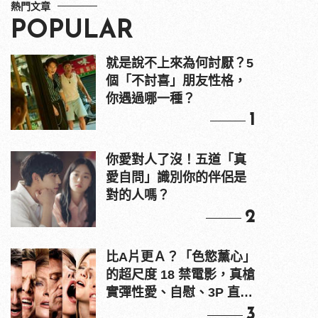
熱門文章
POPULAR
就是說不上來為何討厭？5
個「不討喜」朋友性格，
你遇過哪一種？
1
你愛對人了沒！五道「真
愛自問」識別你的伴侶是
對的人嗎？
2
比A片更Ａ？「色慾薰心」
的超尺度 18 禁電影，真槍
實彈性愛、自慰、3P 直接
上！
3