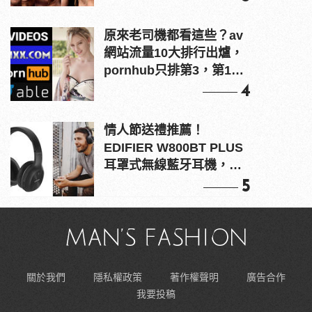
原來老司機都看這些？av
網站流量10大排行出爐，
pornhub只排第3，第1名
竟是他？
4
情人節送禮推薦！
EDIFIER W800BT PLUS
耳罩式無線藍牙耳機，在
耳邊傾訴甜言蜜語
5
關於我們
隱私權政策
著作權聲明
廣告合作
我要投稿