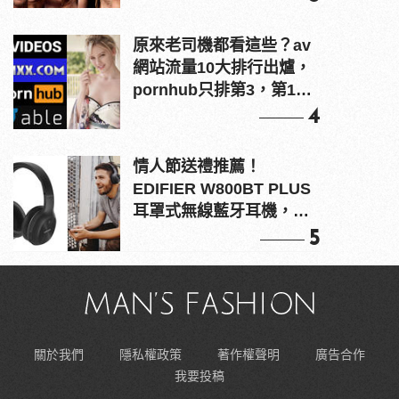
原來老司機都看這些？av
網站流量10大排行出爐，
pornhub只排第3，第1名
竟是他？
4
情人節送禮推薦！
EDIFIER W800BT PLUS
耳罩式無線藍牙耳機，在
耳邊傾訴甜言蜜語
5
關於我們
隱私權政策
著作權聲明
廣告合作
我要投稿