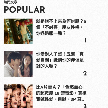
熱門文章
POPULAR
就是說不上來為何討厭？5
個「不討喜」朋友性格，
你遇過哪一種？
1
你愛對人了沒！五道「真
愛自問」識別你的伴侶是
對的人嗎？
2
比A片更Ａ？「色慾薰心」
的超尺度 18 禁電影，真槍
實彈性愛、自慰、3P 直接
上！
3