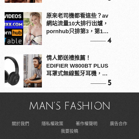
原來老司機都看這些？av
網站流量10大排行出爐，
pornhub只排第3，第1名
竟是他？
4
情人節送禮推薦！
EDIFIER W800BT PLUS
耳罩式無線藍牙耳機，在
耳邊傾訴甜言蜜語
5
關於我們
隱私權政策
著作權聲明
廣告合作
我要投稿