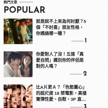
熱門文章
POPULAR
就是說不上來為何討厭？5
個「不討喜」朋友性格，
你遇過哪一種？
1
你愛對人了沒！五道「真
愛自問」識別你的伴侶是
對的人嗎？
2
比A片更Ａ？「色慾薰心」
的超尺度 18 禁電影，真槍
實彈性愛、自慰、3P 直接
上！
3