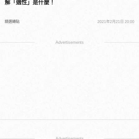
解「適性」是什麼！
精選轉貼
2021年2月21日 20:00
Advertisements
Advertisements