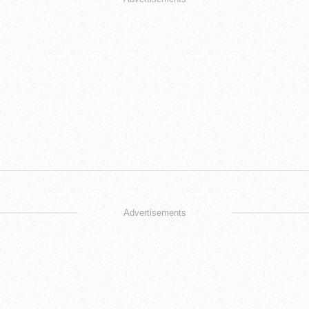
Advertisements