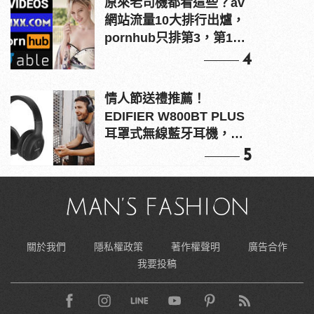
原來老司機都看這些？av
網站流量10大排行出爐，
pornhub只排第3，第1名
竟是他？
4
情人節送禮推薦！
EDIFIER W800BT PLUS
耳罩式無線藍牙耳機，在
耳邊傾訴甜言蜜語
5
關於我們
隱私權政策
著作權聲明
廣告合作
我要投稿