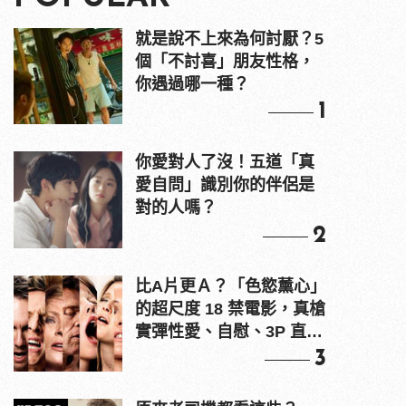
就是說不上來為何討厭？5
個「不討喜」朋友性格，
你遇過哪一種？
1
你愛對人了沒！五道「真
愛自問」識別你的伴侶是
對的人嗎？
2
比A片更Ａ？「色慾薰心」
的超尺度 18 禁電影，真槍
實彈性愛、自慰、3P 直接
上！
3