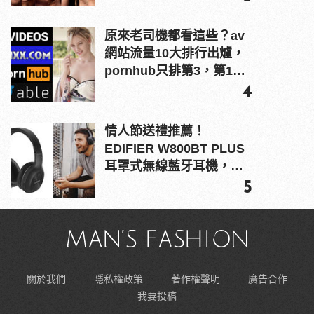
原來老司機都看這些？av
網站流量10大排行出爐，
pornhub只排第3，第1名
竟是他？
4
情人節送禮推薦！
EDIFIER W800BT PLUS
耳罩式無線藍牙耳機，在
耳邊傾訴甜言蜜語
5
關於我們
隱私權政策
著作權聲明
廣告合作
我要投稿