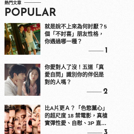
熱門文章
POPULAR
就是說不上來為何討厭？5
個「不討喜」朋友性格，
你遇過哪一種？
1
你愛對人了沒！五道「真
愛自問」識別你的伴侶是
對的人嗎？
2
比A片更Ａ？「色慾薰心」
的超尺度 18 禁電影，真槍
實彈性愛、自慰、3P 直接
上！
3