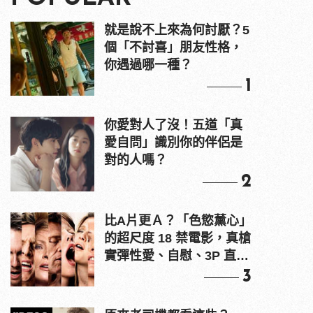
就是說不上來為何討厭？5
個「不討喜」朋友性格，
你遇過哪一種？
1
你愛對人了沒！五道「真
愛自問」識別你的伴侶是
對的人嗎？
2
比A片更Ａ？「色慾薰心」
的超尺度 18 禁電影，真槍
實彈性愛、自慰、3P 直接
上！
3