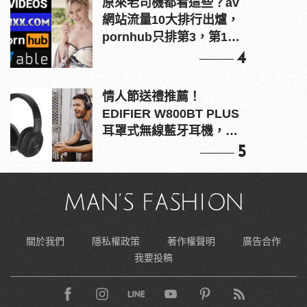
原來老司機都看這些？av
網站流量10大排行出爐，
pornhub只排第3，第1名
竟是他？
4
情人節送禮推薦！
EDIFIER W800BT PLUS
耳罩式無線藍牙耳機，在
耳邊傾訴甜言蜜語
5
關於我們
隱私權政策
著作權聲明
廣告合作
我要投稿