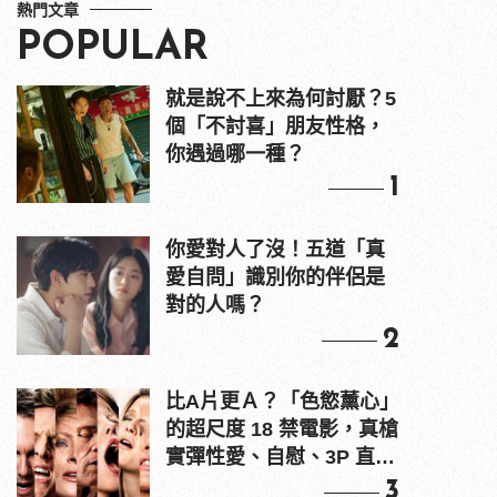
熱門文章
POPULAR
就是說不上來為何討厭？5
個「不討喜」朋友性格，
你遇過哪一種？
1
你愛對人了沒！五道「真
愛自問」識別你的伴侶是
對的人嗎？
2
比A片更Ａ？「色慾薰心」
的超尺度 18 禁電影，真槍
實彈性愛、自慰、3P 直接
上！
3