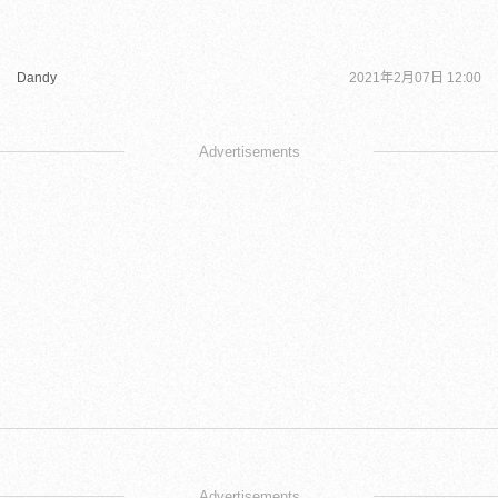
Dandy
2021年2月07日 12:00
Advertisements
Advertisements