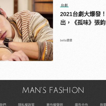
台劇
2021台劇大爆
出，《孤味》張鈞
bella儂儂
我們
隱私權政策
著作權聲明
廣告合作
我