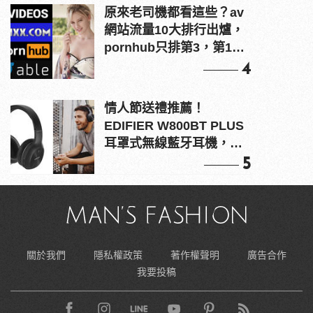
原來老司機都看這些？av
網站流量10大排行出爐，
pornhub只排第3，第1名
竟是他？
4
情人節送禮推薦！
EDIFIER W800BT PLUS
耳罩式無線藍牙耳機，在
耳邊傾訴甜言蜜語
5
關於我們
隱私權政策
著作權聲明
廣告合作
我要投稿