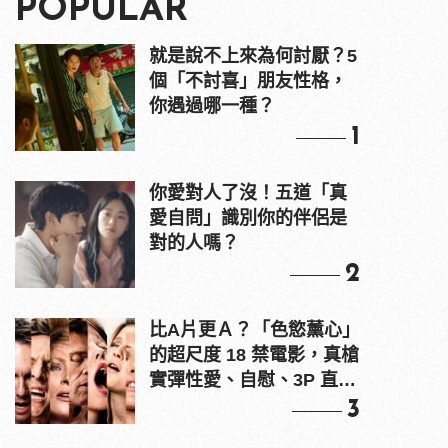
POPULAR
就是說不上來為何討厭？5
個「不討喜」朋友性格，
你遇過哪一種？
1
你愛對人了沒！五道「真
愛自問」識別你的伴侶是
對的人嗎？
2
比A片更Ａ？「色慾薰心」
的超尺度 18 禁電影，真槍
實彈性愛、自慰、3P 直接
上！
3