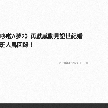
ME 哆啦A夢2》再獻感動見證世紀婚
班人馬回歸！
2020年12月24日 15:00