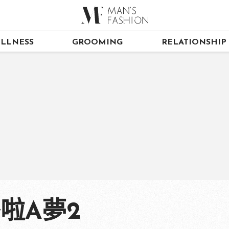
LLNESS
GROOMING
RELATIONSHIP
哆啦A夢2