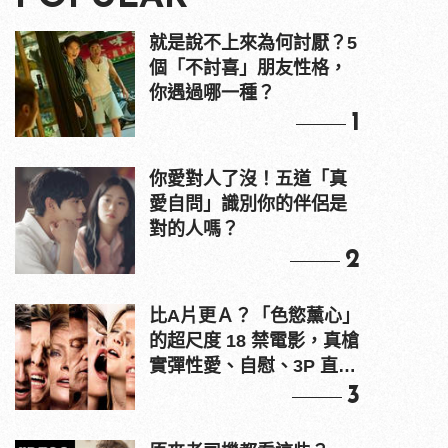
就是說不上來為何討厭？5
個「不討喜」朋友性格，
你遇過哪一種？
1
你愛對人了沒！五道「真
愛自問」識別你的伴侶是
對的人嗎？
2
比A片更Ａ？「色慾薰心」
的超尺度 18 禁電影，真槍
實彈性愛、自慰、3P 直接
上！
3