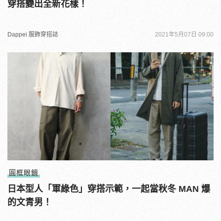
穿搭變出全新花樣！
Dappei 服飾穿搭誌
2021年5月07日 09:00
圓框眼鏡
日本型人「軍綠色」穿搭示範，一起當秋冬 MAN 爆
的文青男！