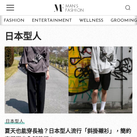
FASHION
ENTERTAINMENT
WELLNESS
GROOMING
日本型人
日本型人
夏天也能穿長袖？日本型人流行「斜掛襯衫」，簡約