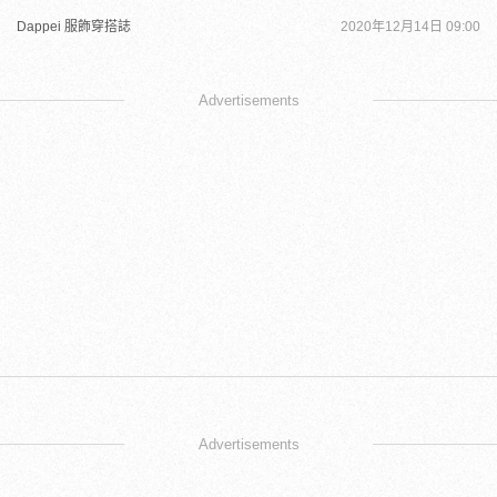
Dappei 服飾穿搭誌
2020年12月14日 09:00
Advertisements
Advertisements