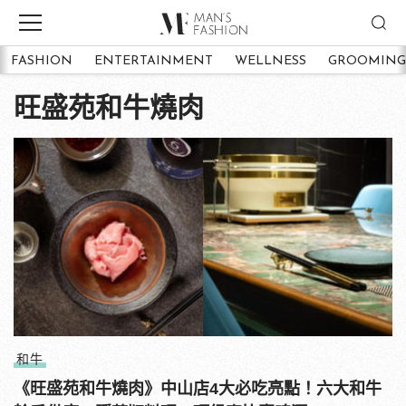
FASHION
ENTERTAINMENT
WELLNESS
GROOMING
旺盛苑和牛燒肉
和牛
《旺盛苑和牛燒肉》中山店4大必吃亮點！六大和牛