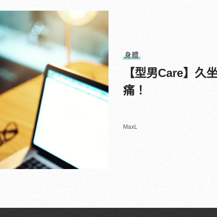
身體
【型男Care】
痛！
MaxL