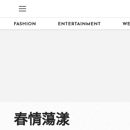
FASHION
ENTERTAINMENT
WE
春情蕩漾