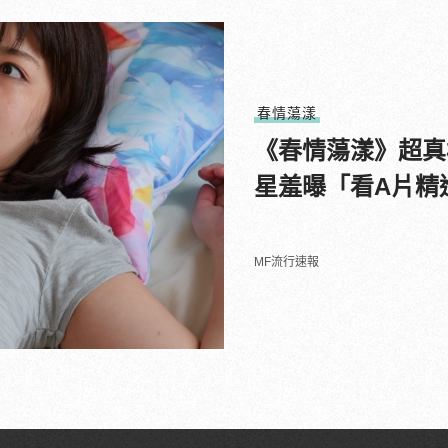
春情蕩漾
《春情蕩漾》超真
星羞曝「看A片精
MF流行速報