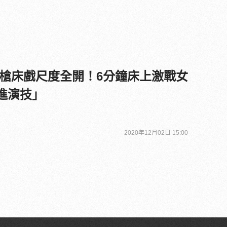
槍床戲尺度全開！6分鐘床上激戰女
進演技」
2020年12月02日 15:00