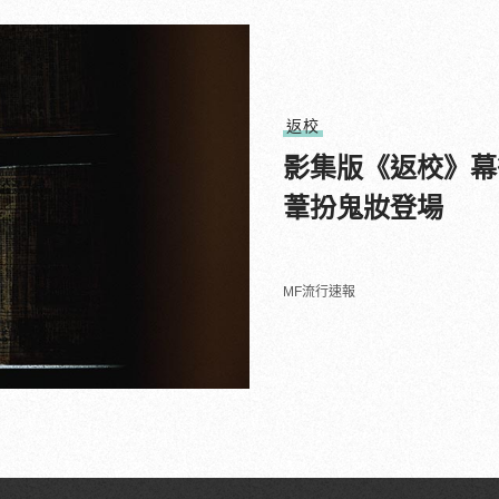
返校
影集版《返校》幕
葦扮鬼妝登場
MF流行速報