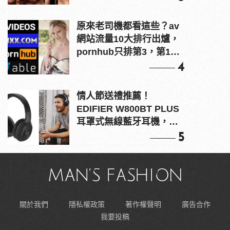
原來老司機都看這些？av
網站流量10大排行出爐，
pornhub只排第3，第1名
竟是他？
4
情人節送禮推薦！
EDIFIER W800BT PLUS
耳罩式無線藍牙耳機，在
耳邊傾訴甜言蜜語
5
關於我們
隱私權政策
著作權聲明
廣告合作
我要投稿