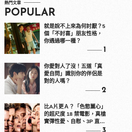
熱門文章
POPULAR
就是說不上來為何討厭？5
個「不討喜」朋友性格，
你遇過哪一種？
1
你愛對人了沒！五道「真
愛自問」識別你的伴侶是
對的人嗎？
2
比A片更Ａ？「色慾薰心」
的超尺度 18 禁電影，真槍
實彈性愛、自慰、3P 直接
上！
3