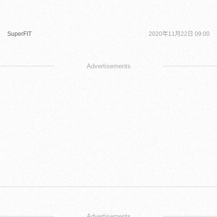
SuperFIT
2020年11月22日 09:00
Advertisements
Advertisements