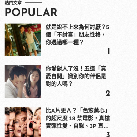
熱門文章
POPULAR
就是說不上來為何討厭？5
個「不討喜」朋友性格，
你遇過哪一種？
1
你愛對人了沒！五道「真
愛自問」識別你的伴侶是
對的人嗎？
2
比A片更Ａ？「色慾薰心」
的超尺度 18 禁電影，真槍
實彈性愛、自慰、3P 直接
上！
3