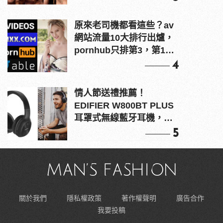
原來老司機都看這些？av
網站流量10大排行出爐，
pornhub只排第3，第1名
竟是他？
4
情人節送禮推薦！
EDIFIER W800BT PLUS
耳罩式無線藍牙耳機，在
耳邊傾訴甜言蜜語
5
關於我們
隱私權政策
著作權聲明
廣告合作
我要投稿