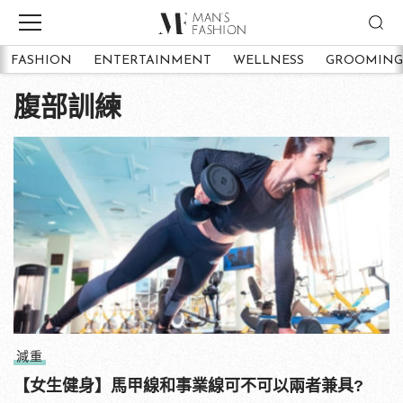
FASHION
ENTERTAINMENT
WELLNESS
GROOMING
腹部訓練
減重
【女生健身】馬甲線和事業線可不可以兩者兼具?