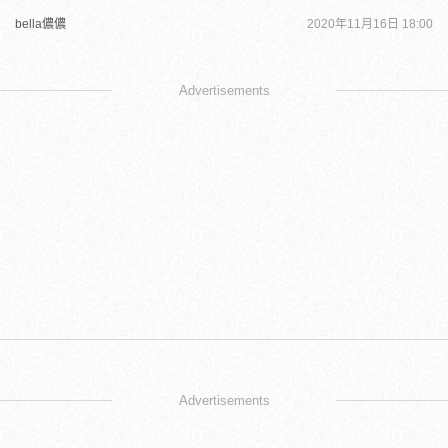
bella儂儂
2020年11月16日 18:00
Advertisements
Advertisements