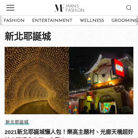
FASHION
ENTERTAINMENT
WELLNESS
GROOMING
新北耶誕城
新北耶誕城
2021新北耶誕城懶人包！樂高主題村、光廊天橋超好