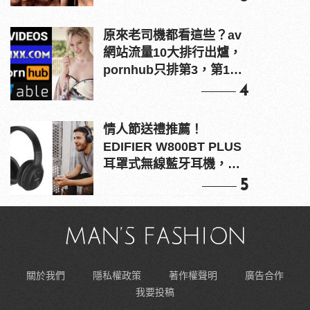
原來老司機都看這些？av
網站流量10大排行出爐，
pornhub只排第3，第1名
竟是他？
4
情人節送禮推薦！
EDIFIER W800BT PLUS
耳罩式無線藍牙耳機，在
耳邊傾訴甜言蜜語
5
關於我們
隱私權政策
著作權聲明
廣告合作
我要投稿