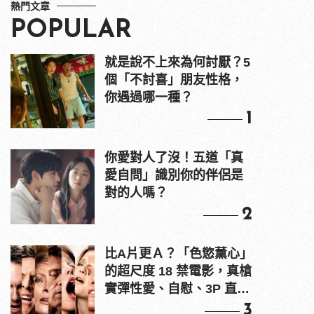
熱門文章
POPULAR
就是說不上來為何討厭？5
個「不討喜」朋友性格，
你遇過哪一種？
1
你愛對人了沒！五道「真
愛自問」識別你的伴侶是
對的人嗎？
2
比A片更Ａ？「色慾薰心」
的超尺度 18 禁電影，真槍
實彈性愛、自慰、3P 直接
上！
3