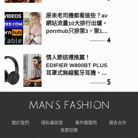
原來老司機都看這些？av
網站流量10大排行出爐，
pornhub只排第3，第1名
竟是他？
4
情人節送禮推薦！
EDIFIER W800BT PLUS
耳罩式無線藍牙耳機，在
耳邊傾訴甜言蜜語
5
關於我們
隱私權政策
著作權聲明
廣告合作
我要投稿