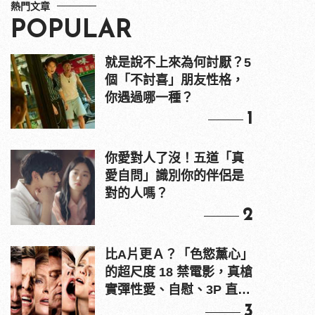
熱門文章
POPULAR
就是說不上來為何討厭？5
個「不討喜」朋友性格，
你遇過哪一種？
1
你愛對人了沒！五道「真
愛自問」識別你的伴侶是
對的人嗎？
2
比A片更Ａ？「色慾薰心」
的超尺度 18 禁電影，真槍
實彈性愛、自慰、3P 直接
上！
3