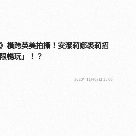
》橫跨英美拍攝！安潔莉娜裘莉招
限暢玩」！？
2020年11月08日 15:00