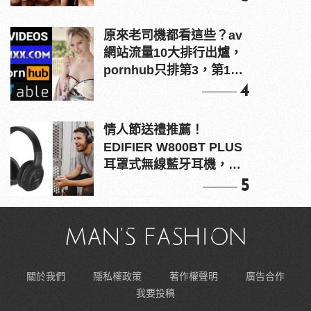
原來老司機都看這些？av
網站流量10大排行出爐，
pornhub只排第3，第1名
竟是他？
4
情人節送禮推薦！
EDIFIER W800BT PLUS
耳罩式無線藍牙耳機，在
耳邊傾訴甜言蜜語
5
關於我們
隱私權政策
著作權聲明
廣告合作
我要投稿