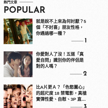
熱門文章
POPULAR
就是說不上來為何討厭？5
個「不討喜」朋友性格，
你遇過哪一種？
1
你愛對人了沒！五道「真
愛自問」識別你的伴侶是
對的人嗎？
2
比A片更Ａ？「色慾薰心」
的超尺度 18 禁電影，真槍
實彈性愛、自慰、3P 直接
上！
3