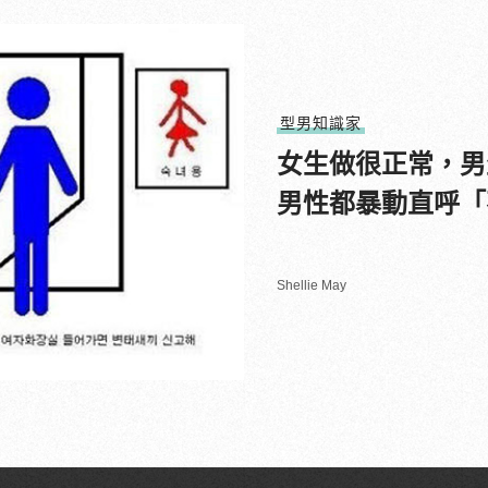
型男知識家
女生做很正常，男
男性都暴動直呼「
Shellie May