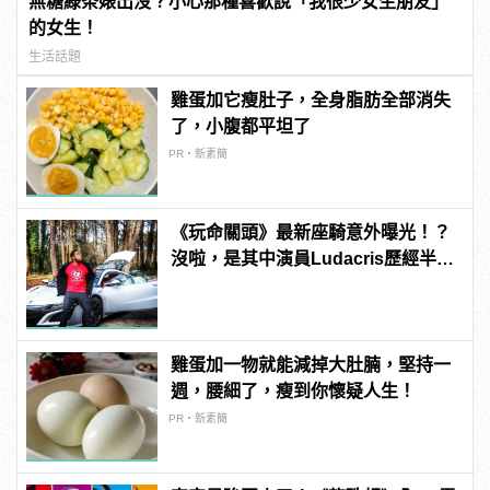
無糖綠茶婊出沒？小心那種喜歡說「我很少女生朋友」
的女生！
生活話題
雞蛋加它瘦肚子，全身脂肪全部消失
了，小腹都平坦了
PR・新素簡
《玩命關頭》最新座騎意外曝光！？
沒啦，是其中演員Ludacris歷經半年
等待終於迎來了他的超跑！
雞蛋加一物就能減掉大肚腩，堅持一
週，腰細了，瘦到你懷疑人生！
PR・新素簡