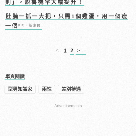
則」，脫魯機率大幅提升！
肚腩一抓一大把，只需1個雞蛋，用一個瘦
一個
PR・新素簡
<
1
2
>
單頁閱讀
型男知識家
兩性
差別待遇
Advertisements