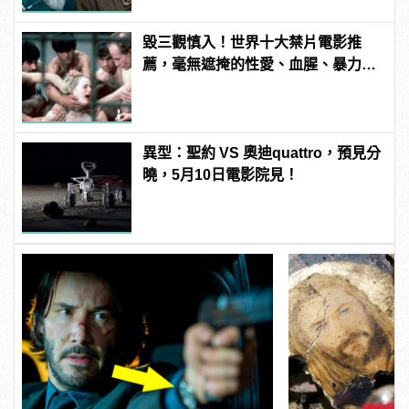
毀三觀慎入！世界十大禁片電影推
薦，毫無遮掩的性愛、血腥、暴力、
噁心到極致！
異型：聖約 VS 奧迪quattro，預見分
曉，5月10日電影院見！