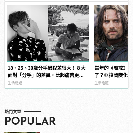
18、25、30歲分手過程差很大！８大
當年的《魔戒》演
面對「分手」的差異，比起痛苦更多
了？亞拉岡變化超
感謝！
夫、精靈王全都跳槽
生活話題
生活話題
manfashion這
熱門文章
POPULAR