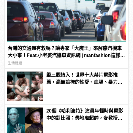
台灣的交通還有救嗎？讓專家「大魔王」來解惑汽機車
大小事！Feat.小老婆汽機車資訊網 | manfashion這樣變
型男
生活話題
毀三觀慎入！世界十大禁片電影推
薦，毫無遮掩的性愛、血腥、暴力、
噁心到極致！ | manfashion這樣變型
男
20個《哈利波特》演員年輕時與電影
中的對比照：佛地魔超帥，麥教授根
本空靈大眼正妹！