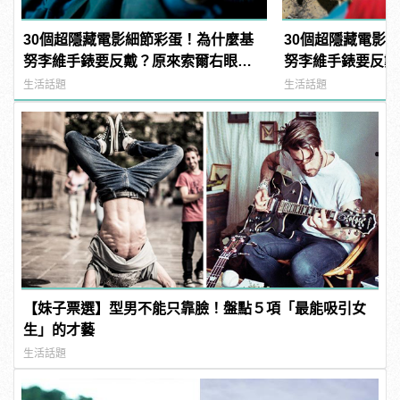
30個超隱藏電影細節彩蛋！為什麼基
30個超隱藏電影
努李維手錶要反戴？原來索爾右眼受
努李維手錶要反戴
傷早就有暗示了！（上）
傷早就有暗示了！
生活話題
生活話題
【妹子票選】型男不能只靠臉！盤點５項「最能吸引女
生」的才藝
生活話題