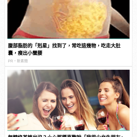
腹部脂肪的「剋星」找到了，常吃這幾物，吃走大肚
囊，瘦出小蠻腰
PR・新素簡