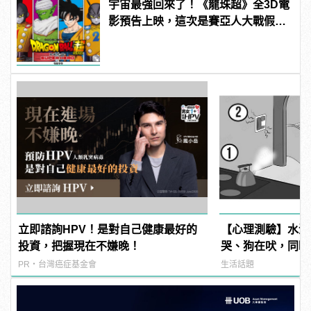
宇宙最強回來了！《龍珠超》全3D電
影預告上映，這次是賽亞人大戰假面
騎士？ | manfashion這樣變型男
立即諮詢HPV！是對自己健康最好的
【心理測驗】水滾
投資，把握現在不嫌晚！
哭、狗在吠，同時
件事？ | manfa
PR・台灣癌症基金會
生活話題