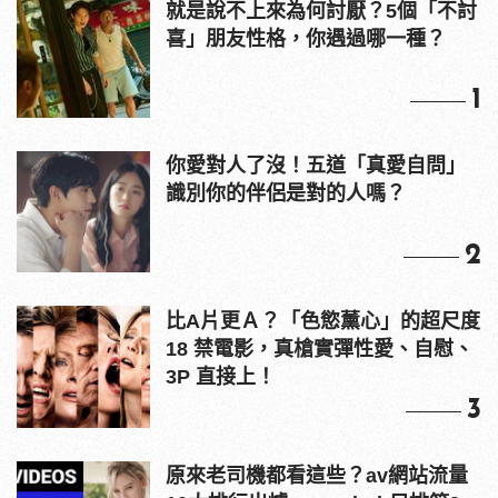
就是說不上來為何討厭？5個「不討
喜」朋友性格，你遇過哪一種？
1
你愛對人了沒！五道「真愛自問」
識別你的伴侶是對的人嗎？
2
比A片更Ａ？「色慾薰心」的超尺度
18 禁電影，真槍實彈性愛、自慰、
3P 直接上！
3
原來老司機都看這些？av網站流量