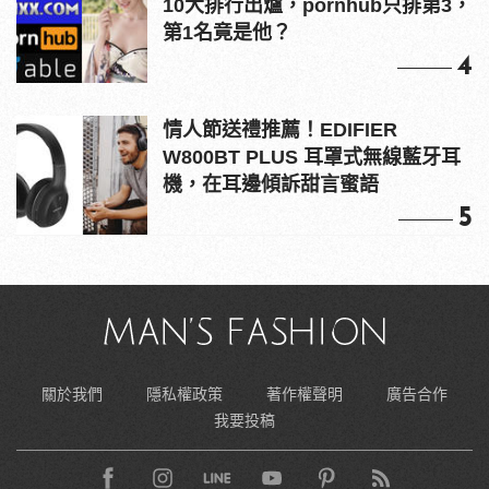
10大排行出爐，pornhub只排第3，
第1名竟是他？
4
情人節送禮推薦！EDIFIER
W800BT PLUS 耳罩式無線藍牙耳
機，在耳邊傾訴甜言蜜語
5
關於我們
隱私權政策
著作權聲明
廣告合作
我要投稿