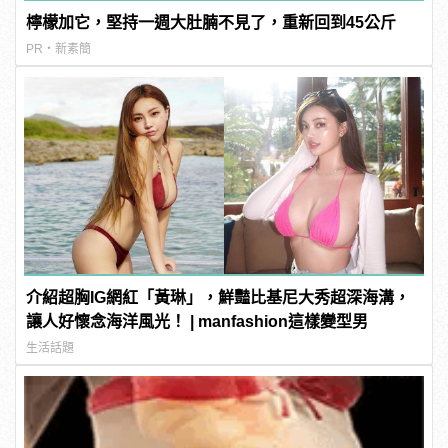
檸檬加它，堅持一週大肚腩不見了，重新回到45公斤
PR・新素簡
介紹超胸IG網紅「黃琳」，鮮豔比基尼大秀超深海溝，
讓人好懷念海洋風光！ | manfashion這樣變型男
生活話題