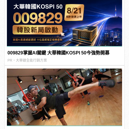
009829掌握AI關鍵 大華韓國KOSPI 50今強勢開募
PR・大華銀全能行銷方案