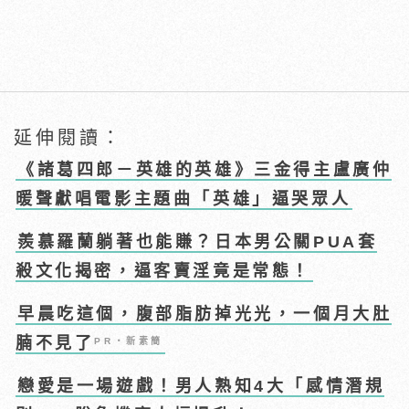
延伸閱讀：
《諸葛四郎－英雄的英雄》三金得主盧廣仲
暖聲獻唱電影主題曲「英雄」逼哭眾人
羨慕羅蘭躺著也能賺？日本男公關PUA套
殺文化揭密，逼客賣淫竟是常態！
早晨吃這個，腹部脂肪掉光光，一個月大肚
腩不見了
PR・新素簡
戀愛是一場遊戲！男人熟知4大「感情潛規