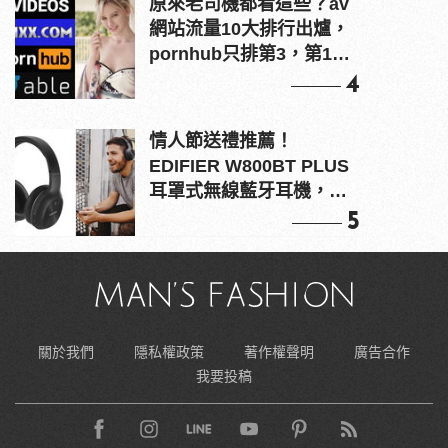
原來老司機都看這些？av
網站流量10大排行出爐，
pornhub只排第3，第1名
竟是他？
4
情人節送禮推薦！
EDIFIER W800BT PLUS
耳罩式無線藍牙耳機，在
耳邊傾訴甜言蜜語
5
關於我們
隱私權政策
著作權聲明
廣告合作
我要投稿