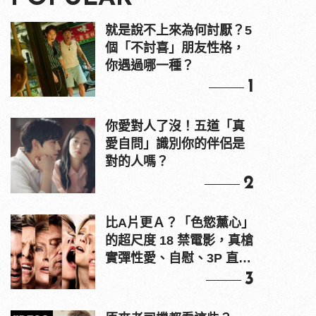
就是說不上來為何討厭？5
個「不討喜」朋友性格，
你遇過哪一種？
1
你愛對人了沒！五道「真
愛自問」識別你的伴侶是
對的人嗎？
2
比A片更Ａ？「色慾薰心」
的超尺度 18 禁電影，真槍
實彈性愛、自慰、3P 直接
上！
3