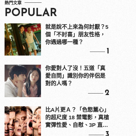
熱門文章
POPULAR
就是說不上來為何討厭？5
個「不討喜」朋友性格，
你遇過哪一種？
1
你愛對人了沒！五道「真
愛自問」識別你的伴侶是
對的人嗎？
2
比A片更Ａ？「色慾薰心」
的超尺度 18 禁電影，真槍
實彈性愛、自慰、3P 直接
上！
3