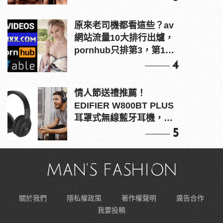
原來老司機都看這些？av
網站流量10大排行出爐，
pornhub只排第3，第1名
竟是他？
4
情人節送禮推薦！
EDIFIER W800BT PLUS
耳罩式無線藍牙耳機，在
耳邊傾訴甜言蜜語
5
關於我們
隱私權政策
著作權聲明
廣告合作
我要投稿