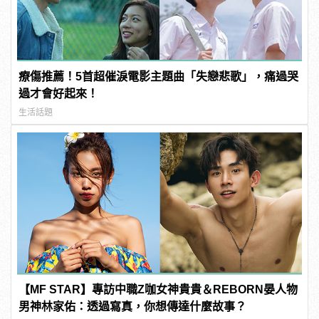
療傷推薦！5首超催淚電影主題曲「失戀悲歌」，痛過哭
過才會好起來！
生活話題
【MF STAR】專訪中職Z咖女神貴貴＆REBORN晏人物
男神林家佑：透過寫真，你想傳達什麼故事？