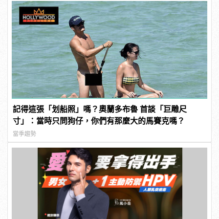
記得這張「划船照」嗎？奧蘭多布魯 首談「巨雕尺
寸」：當時只問狗仔，你們有那麼大的馬賽克嗎？
當季趨勢