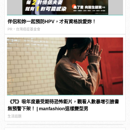
伴侶和妳一起預防HPV，才有資格說愛妳！
PR・台灣癌症基金會
《咒》吸年度最受期待恐怖鉅片，觀看人數暴增引臉書
無預警下架！ | manfashion這樣變型男
生活話題