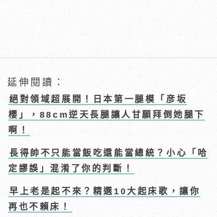
延伸閱讀：
絕對領域超展開！日本第一腿模「彦坂
櫻」，88cm逆天長腿讓人甘願拜倒她腿下
啊！
長得帥不只能當飯吃還能當總統？小心「哈
定謬誤」混淆了你的判斷！
早上老是起不來？精選10大起床歌，讓你
再也不賴床！