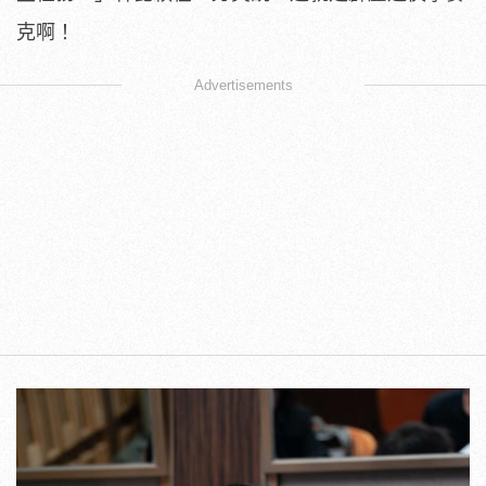
克啊！
Advertisements