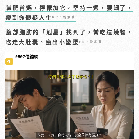
減肥首選，檸檬加它，堅持一週，腰細了，
瘦到你懷疑人生
PR・新素簡
腹部脂肪的「剋星」找到了，常吃這幾物，
吃走大肚囊，瘦出小蠻腰
PR・新素簡
9597借錢網
PR