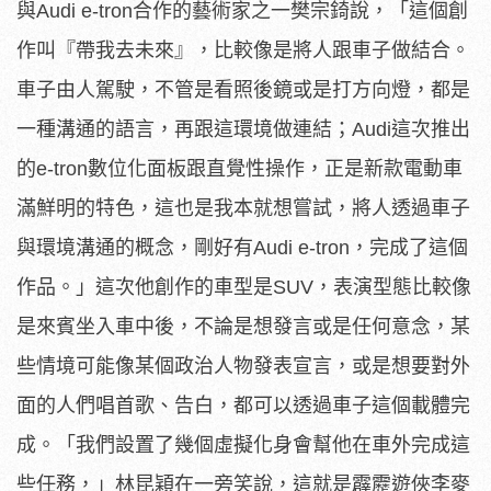
與Audi e-tron合作的藝術家之一樊宗錡說，「這個創
作叫『帶我去未來』，比較像是將人跟車子做結合。
車子由人駕駛，不管是看照後鏡或是打方向燈，都是
一種溝通的語言，再跟這環境做連結；Audi這次推出
的e-tron數位化面板跟直覺性操作，正是新款電動車
滿鮮明的特色，這也是我本就想嘗試，將人透過車子
與環境溝通的概念，剛好有Audi e-tron，完成了這個
作品。」這次他創作的車型是SUV，表演型態比較像
是來賓坐入車中後，不論是想發言或是任何意念，某
些情境可能像某個政治人物發表宣言，或是想要對外
面的人們唱首歌、告白，都可以透過車子這個載體完
成。「我們設置了幾個虛擬化身會幫他在車外完成這
些任務，」林昆穎在一旁笑說，這就是霹靂遊俠李麥