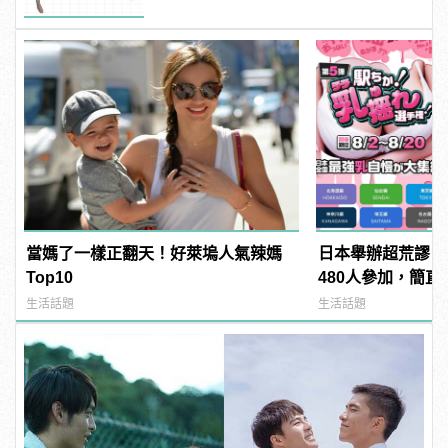
當媽了一樣正翻天！好萊塢人氣辣媽
日本舉辦超荒謬「
Top10
480人參加，簡直
manfashion這
生活話題
生活話題