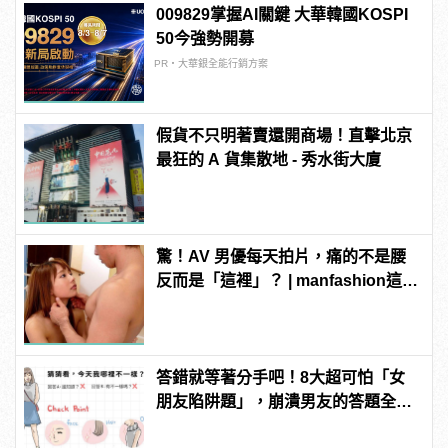
009829掌握AI關鍵 大華韓國KOSPI
50今強勢開募
PR・大華銀全能行銷方案
假貨不只明著賣還開商場！直擊北京
最狂的 A 貨集散地 - 秀水街大廈
驚！AV 男優每天拍片，痛的不是腰
反而是「這裡」？ | manfashion這樣
變型男
答錯就等著分手吧！8大超可怕「女
朋友陷阱題」，崩潰男友的答題全攻
略！