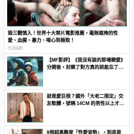
毀三觀慎入！世界十大禁片電影推薦，毫無遮掩的性
愛、血腥、暴力、噁心到極致！
生活話題
【MF影評】《我沒有談的那場戀愛》
分開後，封鎖了對方真的就能忘了他
嗎？
就是愛巨根？國外「大老二限定」交
友軟體，號稱 14CM 的男性以上才給
過？
9個超高難度「性愛姿勢」，到底是