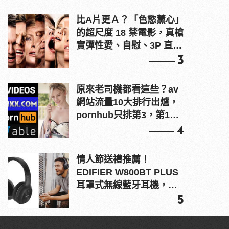
比A片更Ａ？「色慾薰心」
的超尺度 18 禁電影，真槍
實彈性愛、自慰、3P 直接
上！
3
原來老司機都看這些？av
網站流量10大排行出爐，
pornhub只排第3，第1名
竟是他？
4
情人節送禮推薦！
EDIFIER W800BT PLUS
耳罩式無線藍牙耳機，在
耳邊傾訴甜言蜜語
5