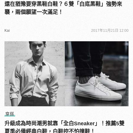
還在猶豫要穿黑鞋白鞋？６雙「白底黑鞋」強勢來
襲，兩個願望一次滿足！
Kai
2017年11月21日 12:00
穿搭
升級成為時尚潮男就靠「全白Sneaker」！推薦5雙
夏季必備經典白鞋，白鞋控不怕撞鞋！