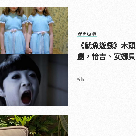
魷魚遊戲
《魷魚遊戲》木頭
劇，恰吉、安娜貝
帕帕