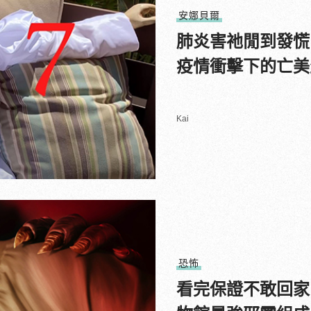
安娜貝爾
肺炎害祂閒到發慌
疫情衝擊下的亡美
Kai
恐怖
看完保證不敢回家