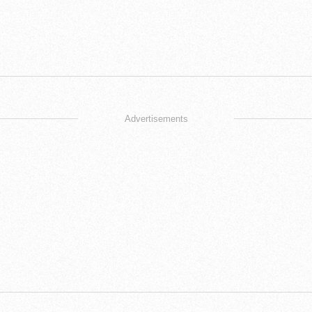
Advertisements