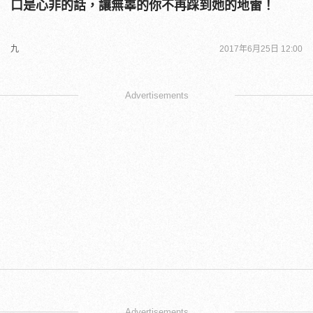
口是心非的話，讓無辜的你不再踩到她的地雷！
九
2017年6月25日 12:00
Advertisements
Advertisements