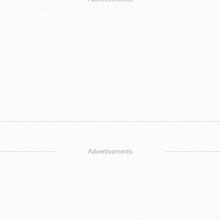
Advertisements