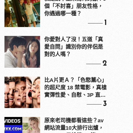
個「不討喜」朋友性格，
你遇過哪一種？
1
你愛對人了沒！五道「真
愛自問」識別你的伴侶是
對的人嗎？
2
比A片更Ａ？「色慾薰心」
的超尺度 18 禁電影，真槍
實彈性愛、自慰、3P 直接
上！
3
原來老司機都看這些？av
網站流量10大排行出爐，