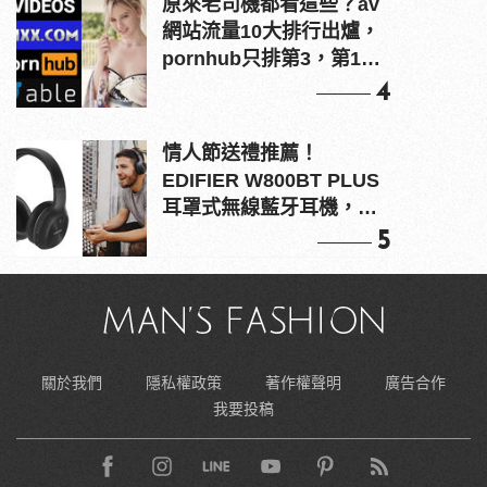
原來老司機都看這些？av
網站流量10大排行出爐，
pornhub只排第3，第1名
竟是他？
4
情人節送禮推薦！
EDIFIER W800BT PLUS
耳罩式無線藍牙耳機，在
耳邊傾訴甜言蜜語
5
關於我們
隱私權政策
著作權聲明
廣告合作
我要投稿