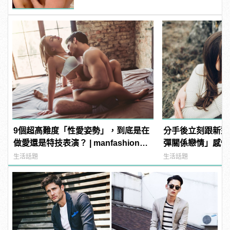
9個超高難度「性愛姿勢」，到底是在
分手後立刻跟新對
做愛還是特技表演？ | manfashion這
彈關係戀情」感情
樣變型男
生活話題
生活話題