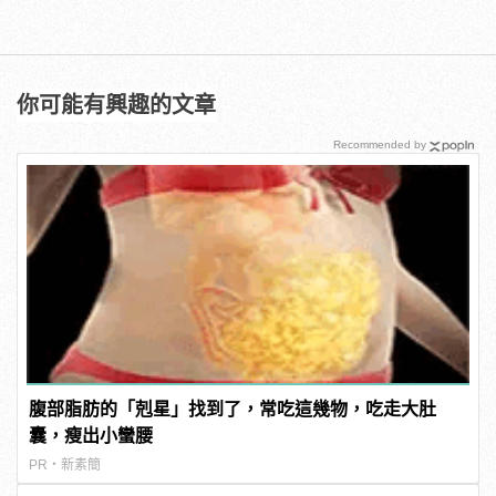
你可能有興趣的文章
Recommended by
腹部脂肪的「剋星」找到了，常吃這幾物，吃走大肚
囊，瘦出小蠻腰
PR・新素簡