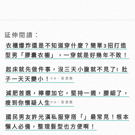
延伸閱讀：
衣櫃爆炸還是不知道穿什麼？簡單3招打造
型男「膠囊衣櫥」，一穿就是好幾年不敗！
起床就先做件事，沒三天小腹就不見了! 肚
子一天天變小！
PR・新素簡
減肥首選，檸檬加它，堅持一週，腰細了，
瘦到你懷疑人生
PR・新素簡
國民男友許光漢私服穿搭「」最常見！根本
懶人必備，整理髮型也方便啊！