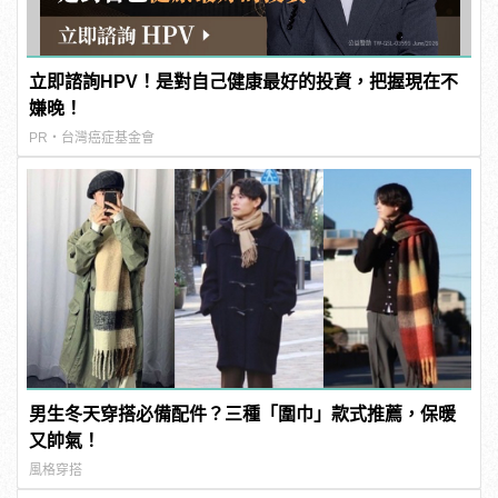
立即諮詢HPV！是對自己健康最好的投資，把握現在不
嫌晚！
PR・台灣癌症基金會
男生冬天穿搭必備配件？三種「圍巾」款式推薦，保暖
又帥氣！
風格穿搭