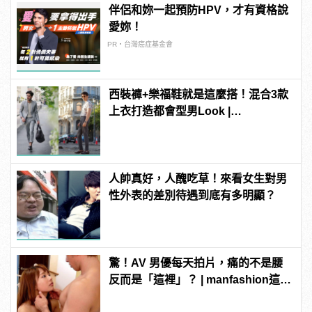
伴侶和妳一起預防HPV，才有資格說
愛妳！
PR・台灣癌症基金會
西裝褲+樂福鞋就是這麼搭！混合3款
上衣打造都會型男Look |
manfashion這樣變型男
人帥真好，人醜吃草！來看女生對男
性外表的差別待遇到底有多明顯？
驚！AV 男優每天拍片，痛的不是腰
反而是「這裡」？ | manfashion這樣
變型男