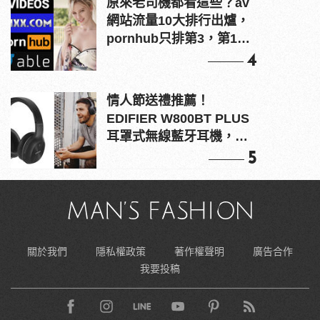
原來老司機都看這些？av
網站流量10大排行出爐，
pornhub只排第3，第1名
竟是他？
4
情人節送禮推薦！
EDIFIER W800BT PLUS
耳罩式無線藍牙耳機，在
耳邊傾訴甜言蜜語
5
關於我們
隱私權政策
著作權聲明
廣告合作
我要投稿