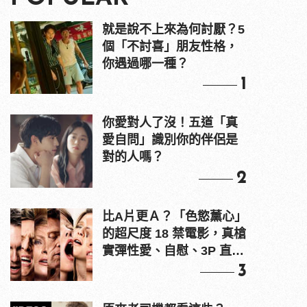
就是說不上來為何討厭？5
個「不討喜」朋友性格，
你遇過哪一種？
1
你愛對人了沒！五道「真
愛自問」識別你的伴侶是
對的人嗎？
2
比A片更Ａ？「色慾薰心」
的超尺度 18 禁電影，真槍
實彈性愛、自慰、3P 直接
上！
3