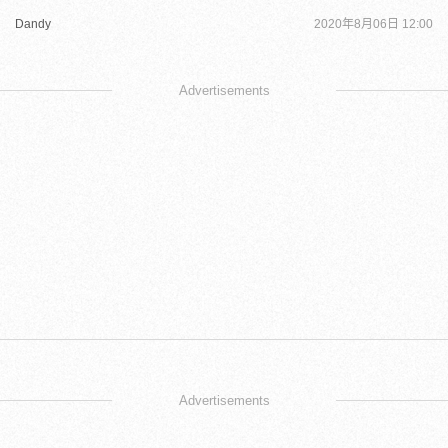
Dandy
2020年8月06日 12:00
Advertisements
Advertisements