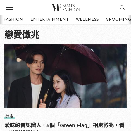
FASHION
ENTERTAINMENT
WELLNESS
GROOMING
戀愛徵兆
戀愛
曖昧約會認識人，5個「Green Flag」相處徵兆，看