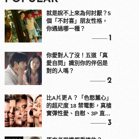
就是說不上來為何討厭？5
個「不討喜」朋友性格，
你遇過哪一種？
1
你愛對人了沒！五道「真
愛自問」識別你的伴侶是
對的人嗎？
2
比A片更Ａ？「色慾薰心」
的超尺度 18 禁電影，真槍
實彈性愛、自慰、3P 直接
上！
3