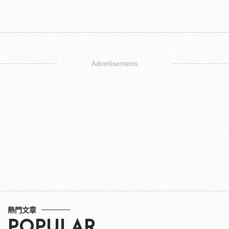
Advertisements
熱門文章
POPULAR