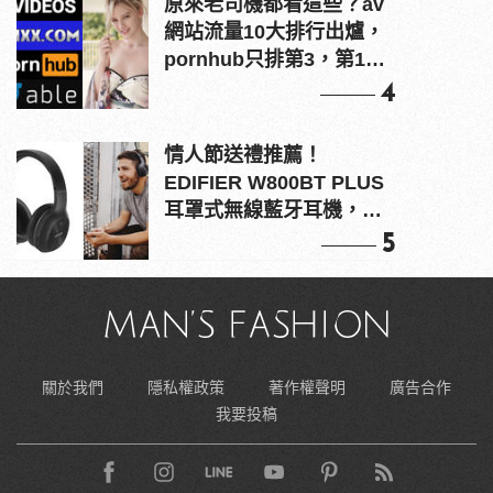
原來老司機都看這些？av
網站流量10大排行出爐，
pornhub只排第3，第1名
竟是他？
4
情人節送禮推薦！
EDIFIER W800BT PLUS
耳罩式無線藍牙耳機，在
耳邊傾訴甜言蜜語
5
關於我們
隱私權政策
著作權聲明
廣告合作
我要投稿