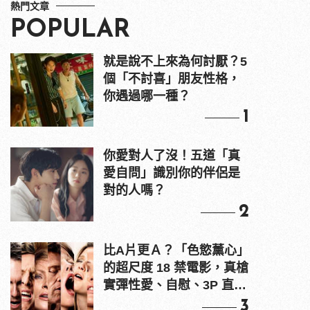
熱門文章
POPULAR
就是說不上來為何討厭？5
個「不討喜」朋友性格，
你遇過哪一種？
1
你愛對人了沒！五道「真
愛自問」識別你的伴侶是
對的人嗎？
2
比A片更Ａ？「色慾薰心」
的超尺度 18 禁電影，真槍
實彈性愛、自慰、3P 直接
上！
3