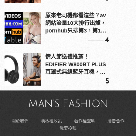
原來老司機都看這些？av
網站流量10大排行出爐，
pornhub只排第3，第1名
竟是他？
4
情人節送禮推薦！
EDIFIER W800BT PLUS
耳罩式無線藍牙耳機，在
耳邊傾訴甜言蜜語
5
關於我們
隱私權政策
著作權聲明
廣告合作
我要投稿