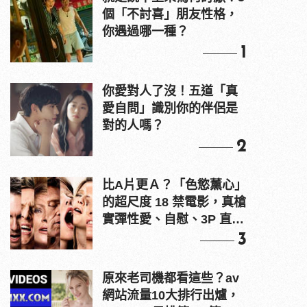
個「不討喜」朋友性格，
你遇過哪一種？
1
你愛對人了沒！五道「真
愛自問」識別你的伴侶是
對的人嗎？
2
比A片更Ａ？「色慾薰心」
的超尺度 18 禁電影，真槍
實彈性愛、自慰、3P 直接
上！
3
原來老司機都看這些？av
網站流量10大排行出爐，