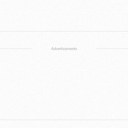
Advertisements