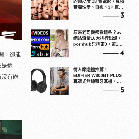
的超尺度 18 禁電影，真槍
實彈性愛、自慰、3P 直接
上！
3
原來老司機都看這些？av
網站流量10大排行出爐，
pornhub只排第3，第1名
竟是他？
4
劇，卻能
來是這
情人節送禮推薦！
EDIFIER W800BT PLUS
有沒有辦
耳罩式無線藍牙耳機，在
耳邊傾訴甜言蜜語
5