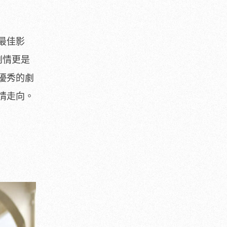
最佳影
劇情更是
優秀的劇
情走向。