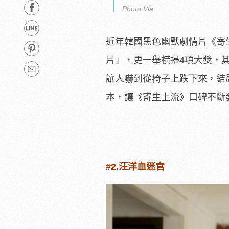
Photo Via
近年韓國黑色幽默劇情片《寄
片」，更一舉橫掃4項大獎，
讓人嚇到從椅子上跌下來，結
本，讓《寄生上流》口碑不斷
#2.汪洋血迷宫