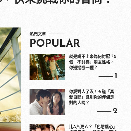
熱門文章
POPULAR
就是說不上來為何討厭？5
個「不討喜」朋友性格，
你遇過哪一種？
1
你愛對人了沒！五道「真
愛自問」識別你的伴侶是
對的人嗎？
2
比A片更Ａ？「色慾薰心」