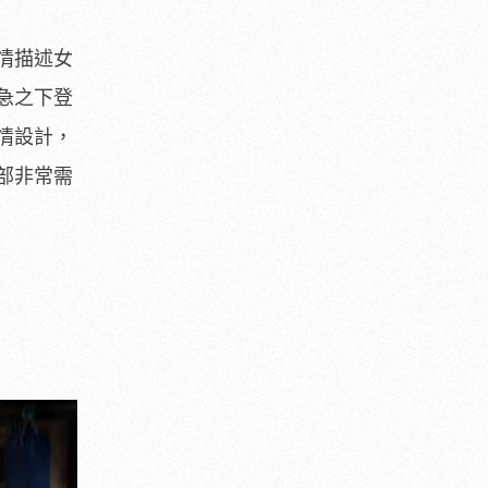
情描述女
急之下登
情設計，
部非常需