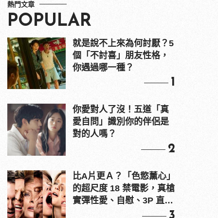
熱門文章
POPULAR
就是說不上來為何討厭？5
個「不討喜」朋友性格，
你遇過哪一種？
1
你愛對人了沒！五道「真
愛自問」識別你的伴侶是
對的人嗎？
2
比A片更Ａ？「色慾薰心」
的超尺度 18 禁電影，真槍
實彈性愛、自慰、3P 直接
上！
3