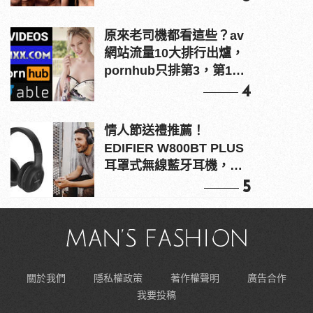
原來老司機都看這些？av
網站流量10大排行出爐，
pornhub只排第3，第1名
竟是他？
4
情人節送禮推薦！
EDIFIER W800BT PLUS
耳罩式無線藍牙耳機，在
耳邊傾訴甜言蜜語
5
關於我們
隱私權政策
著作權聲明
廣告合作
我要投稿